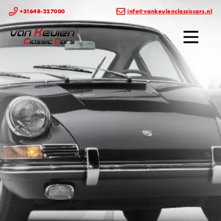
+31648-227000
info@vankeulenclassiccars.nl