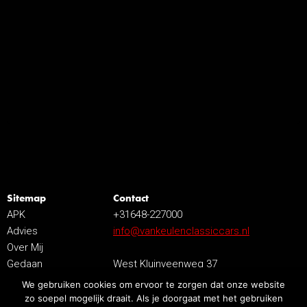
Sitemap
Contact
APK
+31648-227000
Advies
info@vankeulenclassiccars.nl
Over Mij
Gedaan
West Kluinveenweg 37
Contact
7641 AP Wierden
We gebruiken cookies om ervoor te zorgen dat onze website
zo soepel mogelijk draait. Als je doorgaat met het gebruiken